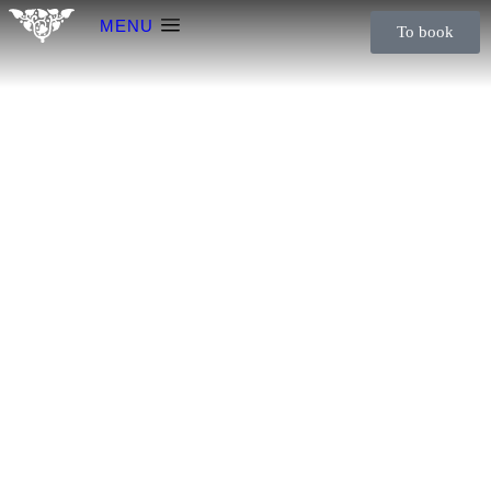
MENU
To book