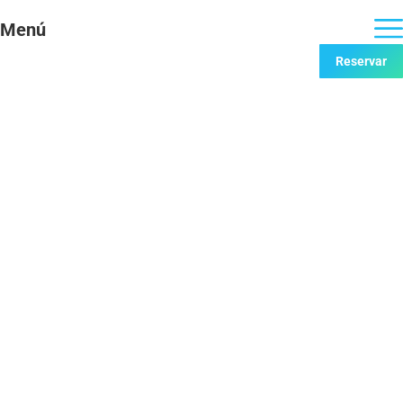
Menú
Reservar
Ruta Mir-Manent
Experiències
Per
jordi
10/03/2026
La pintura de Joaquim Mir amb la literatura de