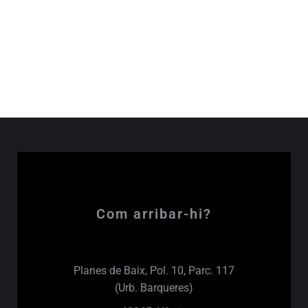
El Celler Mas del Boto és un celler familiar a la
Vall de Cortiella – Alforja que pertanya a la la DO
Tarragona
Com arribar-hi?
Planes de Baix, Pol. 10, Parc. 117
(Urb. Barqueres)