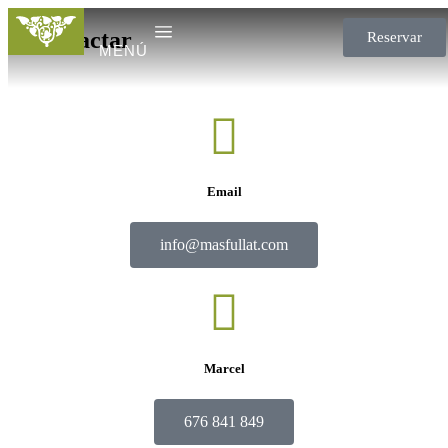
Contactar
Reservar
MENÚ
Email
info@masfullat.com
Marcel
676 841 849