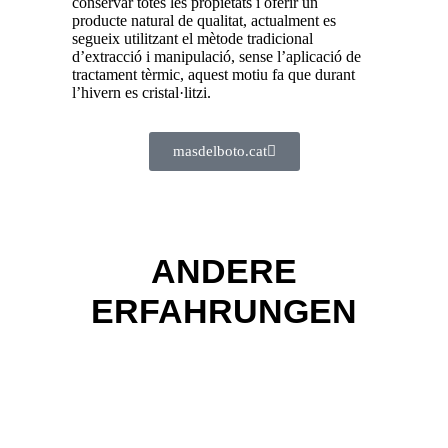
conservar totes les propietats i oferir un
producte natural de qualitat, actualment es
segueix utilitzant el mètode tradicional
d’extracció i manipulació, sense l’aplicació de
tractament tèrmic, aquest motiu fa que durant
l’hivern es cristal·litzi.
masdelboto.cat
ANDERE
ERFAHRUNGEN