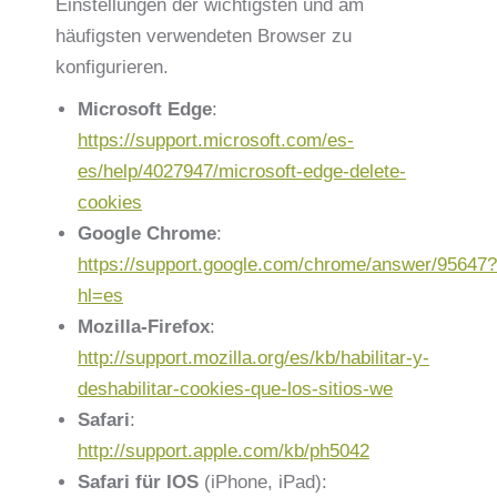
Einstellungen der wichtigsten und am
häufigsten verwendeten Browser zu
konfigurieren.
Microsoft Edge
:
https://support.microsoft.com/es-
es/help/4027947/microsoft-edge-delete-
cookies
Google Chrome
:
https://support.google.com/chrome/answer/95647?
hl=es
Mozilla-Firefox
:
http://support.mozilla.org/es/kb/habilitar-y-
deshabilitar-cookies-que-los-sitios-we
Safari
:
http://support.apple.com/kb/ph5042
Safari für IOS
(iPhone, iPad):