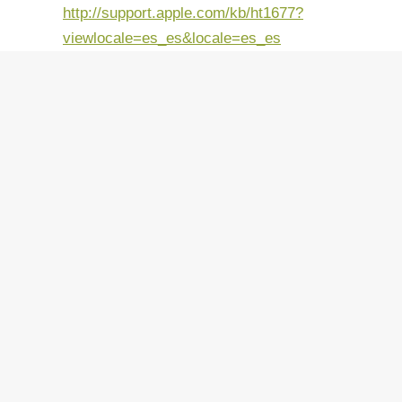
http://support.apple.com/kb/ht1677?
viewlocale=es_es&locale=es_es
Chrome für Android
:
https://support.google.com/chrome/answer/23929
hl=es
Wenn Sie weitere Informationen über Cookies
wünschen und wie Sie sie gemäß Ihrem
Navigationssystem deaktivieren können,
können Sie die konsultieren
folgende Links:
www.aboutcookies.org
http://www.aboutcookies.org/Default.aspx?
page=1
Andernfalls und nachdem er über die
Verwendung von Cookies informiert wurde und